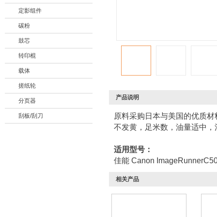
定影组件
碳粉
鼓芯
转印棍
载体
搓纸轮
产品说明
分页器
原料采购日本与美国的优质材
刮板/刮刀
不发黄，足米数，油量适中，
适用型号
：
佳能 Canon
ImageRunnerC50
相关产品